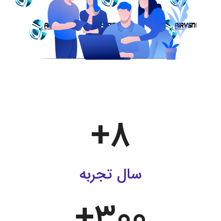
+
8
سال تجربه
+
300