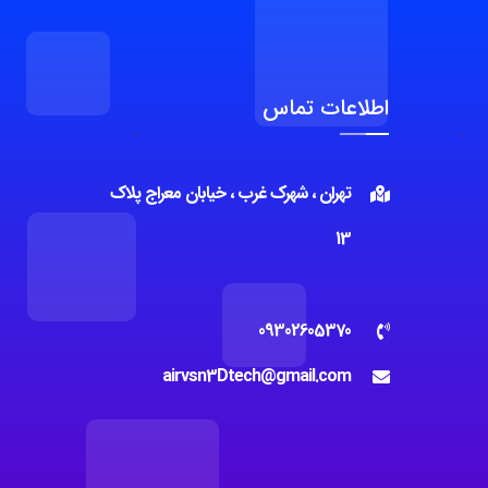
اطلاعات تماس
تهران ، شهرک غرب ، خیابان معراج پلاک
13
09302605370
airvsn3Dtech@gmail.com