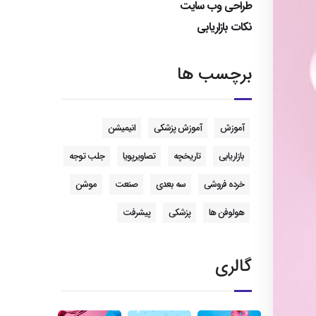
طراحی وب سایت
نکات بازاریابی
برچسب ها
آموزش
آموزش پزشکی
انیمیشن
بازاریابی
تاریخچه
تصاویرپویا
جلب توجه
خرده فروشی
سه بعدی
صنعت
موشن
هولوفن ها
پزشکی
پیشرفت
گالری