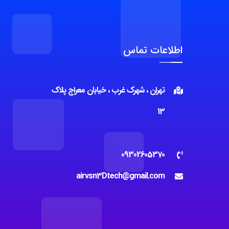
اطلاعات تماس
تهران ، شهرک غرب ، خیابان معراج پلاک
13
09302605370
airvsn3Dtech@gmail.com