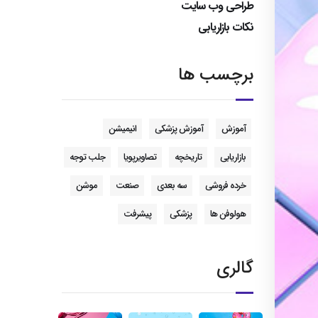
طراحی وب سایت
نکات بازاریابی
برچسب ها
آموزش
آموزش پزشکی
انیمیشن
بازاریابی
تاریخچه
تصاویرپویا
جلب توجه
خرده فروشی
سه بعدی
صنعت
موشن
هولوفن ها
پزشکی
پیشرفت
گالری