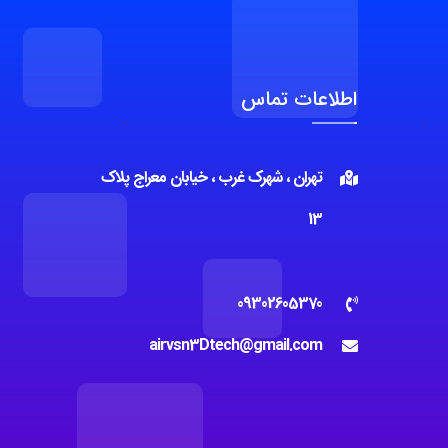
اطلاعات تماس
تهران ، شهرک غرب ، خیابان معراج پلاک
13
09302605370
airvsn3Dtech@gmail.com