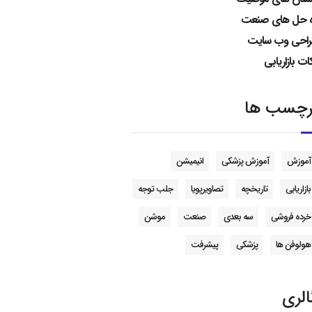
ه حل های صنعت
احی وب سایت
ات بازاریابی
رچسب ها
آموزش
آموزش پزشکی
انیمیشن
بازاریابی
تاریخچه
تصاویرپویا
جلب توجه
خرده فروشی
سه بعدی
صنعت
موشن
هولوفن ها
پزشکی
پیشرفت
الری