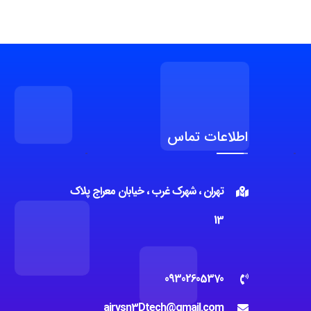
اطلاعات تماس
تهران ، شهرک غرب ، خیابان معراج پلاک
13
09302605370
airvsn3Dtech@gmail.com