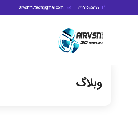
airvsn3Dtech@gmail.com
09302605370
وبلاگ