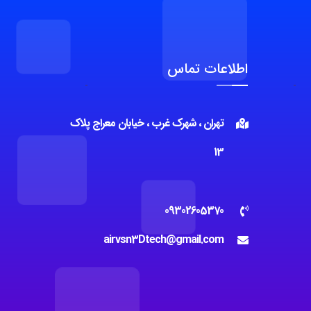
اطلاعات تماس
تهران ، شهرک غرب ، خیابان معراج پلاک
13
09302605370
airvsn3Dtech@gmail.com