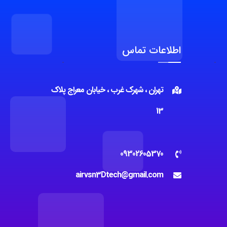
اطلاعات تماس
تهران ، شهرک غرب ، خیابان معراج پلاک
13
09302605370
airvsn3Dtech@gmail.com