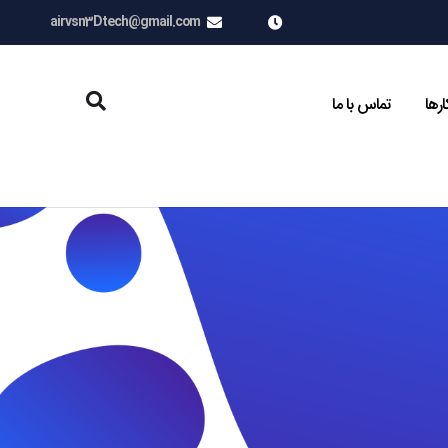
airvsn3Dtech@gmail.com
ارها
تماس با ما