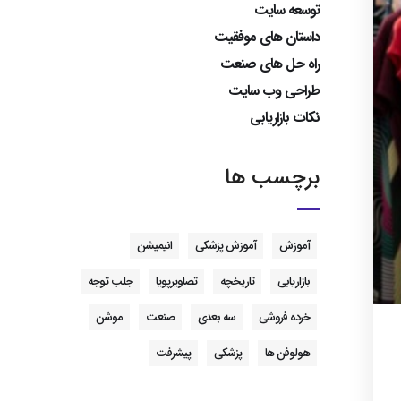
توسعه سایت
داستان های موفقیت
راه حل های صنعت
طراحی وب سایت
نکات بازاریابی
برچسب ها
آموزش
آموزش پزشکی
انیمیشن
بازاریابی
تاریخچه
تصاویرپویا
جلب توجه
خرده فروشی
سه بعدی
صنعت
موشن
هولوفن ها
پزشکی
پیشرفت