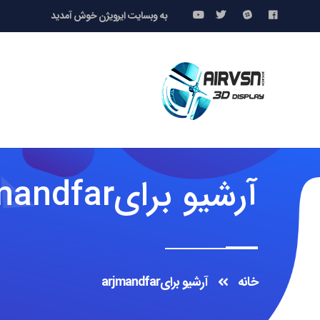
به وبسایت ایرویژن خوش آمدید
آرشیو برایarjmandfar
خانه
آرشیو برایarjmandfar