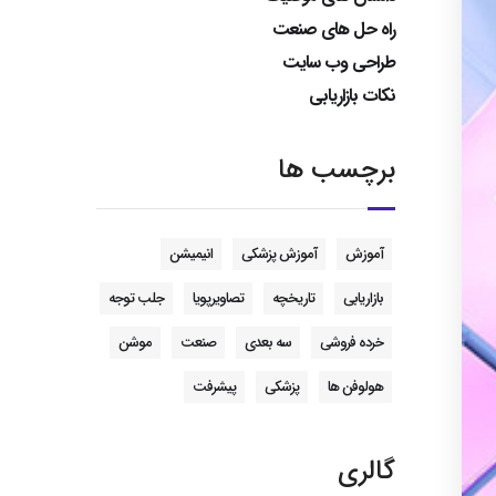
راه حل های صنعت
طراحی وب سایت
نکات بازاریابی
برچسب ها
آموزش
آموزش پزشکی
انیمیشن
بازاریابی
تاریخچه
تصاویرپویا
جلب توجه
خرده فروشی
سه بعدی
صنعت
موشن
هولوفن ها
پزشکی
پیشرفت
گالری